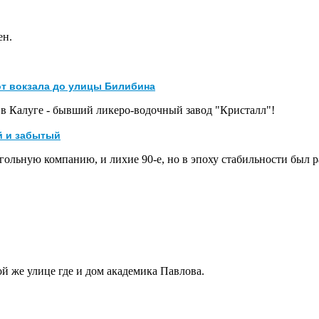
ен.
от вокзала до улицы Билибина
в Калуге - бывший ликеро-водочный завод "Кристалл"!
й и забытый
ольную компанию, и лихие 90-е, но в эпоху стабильности был ра
той же улице где и дом академика Павлова.