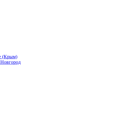
е (Крым)
й Новгород