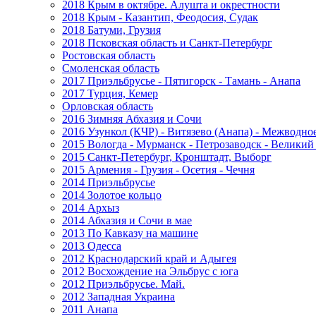
2018 Крым в октябре. Алушта и окрестности
2018 Крым - Казантип, Феодосия, Судак
2018 Батуми, Грузия
2018 Псковская область и Санкт-Петербург
Ростовская область
Смоленская область
2017 Приэльбрусье - Пятигорск - Тамань - Анапа
2017 Турция, Кемер
Орловская область
2016 Зимняя Абхазия и Сочи
2016 Узункол (КЧР) - Витязево (Анапа) - Межводно
2015 Вологда - Мурманск - Петрозаводск - Велики
2015 Санкт-Петербург, Кронштадт, Выборг
2015 Армения - Грузия - Осетия - Чечня
2014 Приэльбрусье
2014 Золотое кольцо
2014 Архыз
2014 Абхазия и Сочи в мае
2013 По Кавказу на машине
2013 Одесса
2012 Краснодарский край и Адыгея
2012 Восхождение на Эльбрус с юга
2012 Приэльбрусье. Май.
2012 Западная Украина
2011 Анапа