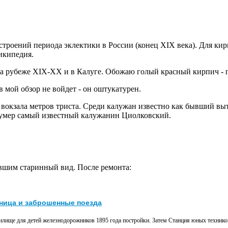
троений периода эклектики в России (конец XIX века). Для ки
википедия.
а рубеже XIX-XX и в Калуге. Обожаю голый красный кирпич - п
 в мой обзор не войдет - он оштукатурен.
 вокзала метров триста. Среди калужан известно как бывший вы
й умер самый известный калужанин Циолковский.
ившим старинный вид. После ремонта:
ица и заброшенные поезда
лище для детей железнодорожников 1895 года постройки. Затем Станция юных технико