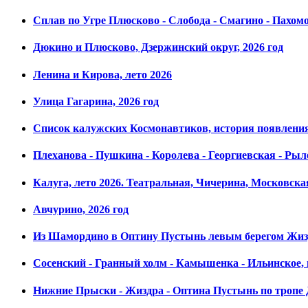
Сплав по Угре Плюсково - Слобода - Смагино - Пахом
Дюкино и Плюсково, Дзержинский округ, 2026 год
Ленина и Кирова, лето 2026
Улица Гагарина, 2026 год
Список калужских Космонавтиков, история появления,
Плеханова - Пушкина - Королева - Георгиевская - Рыле
Калуга, лето 2026. Театральная, Чичерина, Московска
Авчурино, 2026 год
Из Шамордино в Оптину Пустынь левым берегом Жизд
Сосенский - Гранный холм - Камышенка - Ильинское, 
Нижние Прыски - Жиздра - Оптина Пустынь по тропе Д