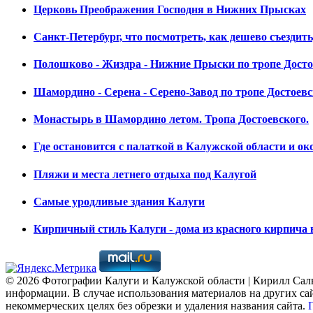
Церковь Преображения Господня в Нижних Прысках
Санкт-Петербург, что посмотреть, как дешево съездит
Полошково - Жиздра - Нижние Прыски по тропе Досто
Шамордино - Серена - Серено-Завод по тропе Достоевс
Монастырь в Шамордино летом. Тропа Достоевского.
Где остановится с палаткой в Калужской области и ок
Пляжи и места летнего отдыха под Калугой
Самые уродливые здания Калуги
Кирпичный стиль Калуги - дома из красного кирпича 
© 2026 Фотографии Калуги и Калужской области | Кирилл Саль
информации. В случае использования материалов на других сай
некоммерческих целях без обрезки и удаления названия сайта.