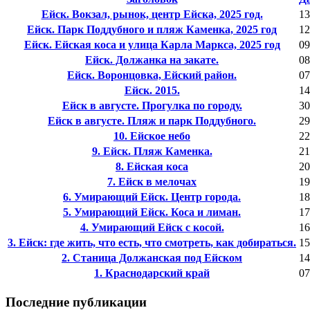
Ейск. Вокзал, рынок, центр Ейска, 2025 год.
13
Ейск. Парк Поддубного и пляж Каменка, 2025 год
12
Ейск. Ейская коса и улица Карла Маркса, 2025 год
09
Ейск. Должанка на закате.
08
Ейск. Воронцовка, Ейский район.
07
Ейск. 2015.
14
Ейск в августе. Прогулка по городу.
30
Ейск в августе. Пляж и парк Поддубного.
29
10. Ейское небо
22
9. Ейск. Пляж Каменка.
21
8. Ейская коса
20
7. Ейск в мелочах
19
6. Умирающий Ейск. Центр города.
18
5. Умирающий Ейск. Коса и лиман.
17
4. Умирающий Ейск с косой.
16
3. Ейск: где жить, что есть, что смотреть, как добираться.
15
2. Станица Должанская под Ейском
14
1. Краснодарский край
07
Последние публикации