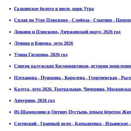
Галкинское болото в июле, парк Угра
Сплав по Угре Плюсково - Слобода - Смагино - Пахом
Дюкино и Плюсково, Дзержинский округ, 2026 год
Ленина и Кирова, лето 2026
Улица Гагарина, 2026 год
Список калужских Космонавтиков, история появления,
Плеханова - Пушкина - Королева - Георгиевская - Рыле
Калуга, лето 2026. Театральная, Чичерина, Московска
Авчурино, 2026 год
Из Шамордино в Оптину Пустынь левым берегом Жизд
Сосенский - Гранный холм - Камышенка - Ильинское, 