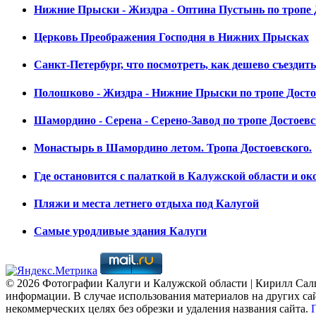
Нижние Прыски - Жиздра - Оптина Пустынь по тропе Д
Церковь Преображения Господня в Нижних Прысках
Санкт-Петербург, что посмотреть, как дешево съездит
Полошково - Жиздра - Нижние Прыски по тропе Досто
Шамордино - Серена - Серено-Завод по тропе Достоевс
Монастырь в Шамордино летом. Тропа Достоевского.
Где остановится с палаткой в Калужской области и ок
Пляжи и места летнего отдыха под Калугой
Самые уродливые здания Калуги
© 2026 Фотографии Калуги и Калужской области | Кирилл Саль
информации. В случае использования материалов на других сай
некоммерческих целях без обрезки и удаления названия сайта.