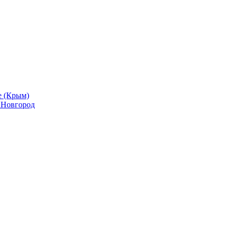
е (Крым)
й Новгород