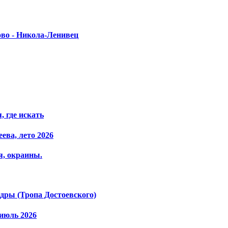
ово - Никола-Ленивец
 где искать
ева, лето 2026
я, окраины.
ры (Тропа Достоевского)
июль 2026