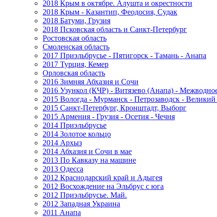
2018 Крым в октябре. Алушта и окрестности
2018 Крым - Казантип, Феодосия, Судак
2018 Батуми, Грузия
2018 Псковская область и Санкт-Петербург
Ростовская область
Смоленская область
2017 Приэльбрусье - Пятигорск - Тамань - Анапа
2017 Турция, Кемер
Орловская область
2016 Зимняя Абхазия и Сочи
2016 Узункол (КЧР) - Витязево (Анапа) - Межводно
2015 Вологда - Мурманск - Петрозаводск - Велики
2015 Санкт-Петербург, Кронштадт, Выборг
2015 Армения - Грузия - Осетия - Чечня
2014 Приэльбрусье
2014 Золотое кольцо
2014 Архыз
2014 Абхазия и Сочи в мае
2013 По Кавказу на машине
2013 Одесса
2012 Краснодарский край и Адыгея
2012 Восхождение на Эльбрус с юга
2012 Приэльбрусье. Май.
2012 Западная Украина
2011 Анапа