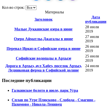
Кол-во строк:
Материалы
Дата
Заголовок
публикации
28 июля
Малые Дуккинские озера в июне
2019
27 июля
Озеро Айматлы-Джагалы в июне
2019
26 июля
Перевал Иркиз и Софийские озера в июне
2019
25 июля
Софийские водопады в Архызе
2019
Дорога в Архыз, аул Хабез, поселок Архыз,
24 июля
Ледниковая ферма в Софийской долине
2019
Последние публикации
Галкинское болото в июле, парк Угра
Сплав по Угре Плюсково - Слобода - Смагино -
Пахомово - Никола-Ленивец