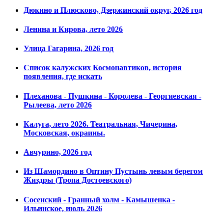
Дюкино и Плюсково, Дзержинский округ, 2026 год
Ленина и Кирова, лето 2026
Улица Гагарина, 2026 год
Список калужских Космонавтиков, история
появления, где искать
Плеханова - Пушкина - Королева - Георгиевская -
Рылеева, лето 2026
Калуга, лето 2026. Театральная, Чичерина,
Московская, окраины.
Авчурино, 2026 год
Из Шамордино в Оптину Пустынь левым берегом
Жиздры (Тропа Достоевского)
Сосенский - Гранный холм - Камышенка -
Ильинское, июль 2026