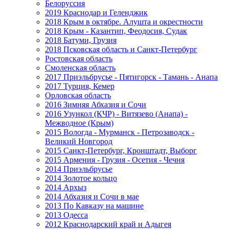
Белоруссия
2019 Краснодар и Геленджик
2018 Крым в октябре. Алушта и окрестности
2018 Крым - Казантип, Феодосия, Судак
2018 Батуми, Грузия
2018 Псковская область и Санкт-Петербург
Ростовская область
Смоленская область
2017 Приэльбрусье - Пятигорск - Тамань - Анапа
2017 Турция, Кемер
Орловская область
2016 Зимняя Абхазия и Сочи
2016 Узункол (КЧР) - Витязево (Анапа) -
Межводное (Крым)
2015 Вологда - Мурманск - Петрозаводск -
Великий Новгород
2015 Санкт-Петербург, Кронштадт, Выборг
2015 Армения - Грузия - Осетия - Чечня
2014 Приэльбрусье
2014 Золотое кольцо
2014 Архыз
2014 Абхазия и Сочи в мае
2013 По Кавказу на машине
2013 Одесса
2012 Краснодарский край и Адыгея