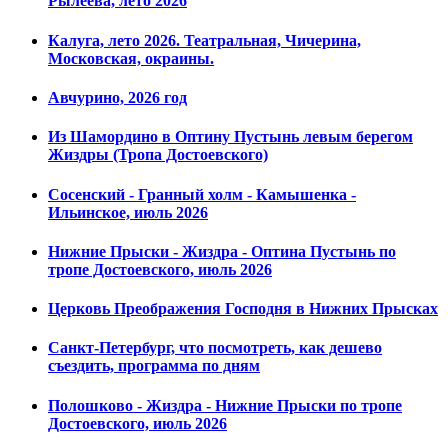
Рылеева, лето 2026
Калуга, лето 2026. Театральная, Чичерина,
Московская, окраины.
Авчурино, 2026 год
Из Шамордино в Оптину Пустынь левым берегом
Жиздры (Тропа Достоевского)
Сосенский - Гранный холм - Камышенка -
Ильинское, июль 2026
Нижние Прыски - Жиздра - Оптина Пустынь по
тропе Достоевского, июль 2026
Церковь Преображения Господня в Нижних Прысках
Санкт-Петербург, что посмотреть, как дешево
съездить, программа по дням
Полошково - Жиздра - Нижние Прыски по тропе
Достоевского, июль 2026