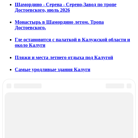
Шамордино - Серена - Серено-Завод по тропе
Достоевского, июль 2026
Монастырь в Шамордино летом. Тропа
Достоевского.
Где остановится с палаткой в Калужской области и
около Калуги
Пляжи и места летнего отдыха под Калугой
Самые уродливые здания Калуги