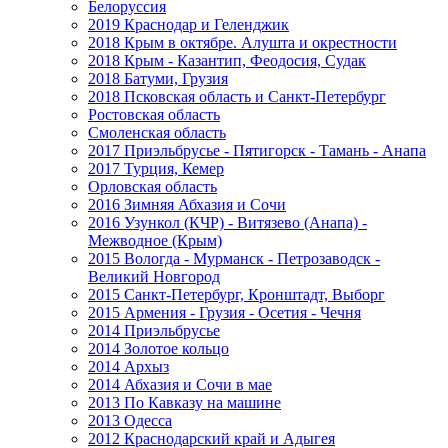
Белоруссия
2019 Краснодар и Геленджик
2018 Крым в октябре. Алушта и окрестности
2018 Крым - Казантип, Феодосия, Судак
2018 Батуми, Грузия
2018 Псковская область и Санкт-Петербург
Ростовская область
Смоленская область
2017 Приэльбрусье - Пятигорск - Тамань - Анапа
2017 Турция, Кемер
Орловская область
2016 Зимняя Абхазия и Сочи
2016 Узункол (КЧР) - Витязево (Анапа) -
Межводное (Крым)
2015 Вологда - Мурманск - Петрозаводск -
Великий Новгород
2015 Санкт-Петербург, Кронштадт, Выборг
2015 Армения - Грузия - Осетия - Чечня
2014 Приэльбрусье
2014 Золотое кольцо
2014 Архыз
2014 Абхазия и Сочи в мае
2013 По Кавказу на машине
2013 Одесса
2012 Краснодарский край и Адыгея