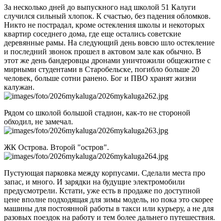
За несколько дней до выпускного над школой 51 Калуги
случился сильный хлопок. К счастью, без падения обломков.
Никто не пострадал, кроме остекления школы и некоторых
квартир соседнего дома, где еще остались советские
деревянные рамы. На следующий день вовсю шло остекление
и последний звонок прошел в актовом зале как обычно. В
этот же день бандеровцы дронами уничтожили общежитие с
мирными студентами в Старобельске, погибло больше 20
человек, больше сотни ранено. Бог и ПВО хранят жизни
калужан.
Рядом со школой большой стадион, как-то не стороной
обходил, не замечал.
ЖК Острова. Второй "остров".
Пустующая парковка между корпусами. Сделали места про
запас, и много. И зарядки на будущие электромобили
предусмотрели. Кстати, уже есть в продаже по доступной
цене вполне подходящая для зимы модель, но пока это скорее
машины для постоянной работы в такси или курьеру, а не для
разовых поездок на работу и тем более дальнего путешествия.