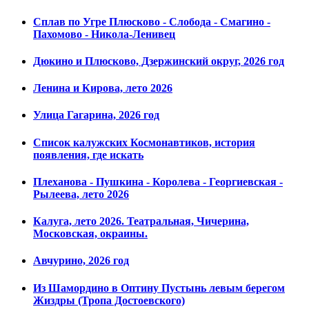
Сплав по Угре Плюсково - Слобода - Смагино -
Пахомово - Никола-Ленивец
Дюкино и Плюсково, Дзержинский округ, 2026 год
Ленина и Кирова, лето 2026
Улица Гагарина, 2026 год
Список калужских Космонавтиков, история
появления, где искать
Плеханова - Пушкина - Королева - Георгиевская -
Рылеева, лето 2026
Калуга, лето 2026. Театральная, Чичерина,
Московская, окраины.
Авчурино, 2026 год
Из Шамордино в Оптину Пустынь левым берегом
Жиздры (Тропа Достоевского)