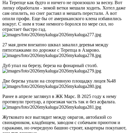
На Терепце как будто и ничего не произошло за весну. Вот
липку обработали - зимой ветки мешали ходить. Хотел даже
сам опилить, но снег растаял и мешать перестали. А вот
опили профи. Еще бы от американского клена избавились
вокруг. С ним я тоже немного боролся по мере сил, но
отрастает быстро гад.
27 мая днем внезапно шквал завалил деревья между
пятиэтажками по дорожке с Терепца в Азарово.
Дуб упал на березу, береза на фонарный столб.
Две березы упали на спортивную площадку лицея №48
Ранее в апреле заглянул в ЖК Марс. В 2025 году к нему
протянули тротуар, а проезжая часть так и без асфальта.
Жутковато все выглядит между оврагов, автобазой со
свинарником, кладбищем, заводом с собачьим приютом и
гаражами, но очередную башню строят, квартиры покупают,