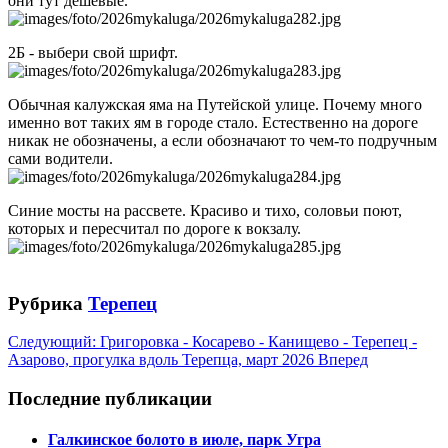
они тут дешевые.
2Б - выбери свой шрифт.
Обычная калужская яма на Путейской улице. Почему много
именно вот таких ям в городе стало. Естественно на дороге
никак не обозначены, а если обозначают то чем-то подручным
сами водители.
Синие мосты на рассвете. Красиво и тихо, соловьи поют,
которых и пересчитал по дороге к вокзалу.
Рубрика
Терепец
Следующий: Григоровка - Косарево - Канищево - Терепец -
Азарово, прогулка вдоль Терепца, март 2026
Вперед
Последние публикации
Галкинское болото в июле, парк Угра