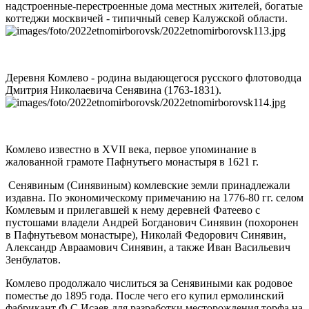
надстроенные-перестроенные дома местных жителей, богатые
коттеджи москвичей - типичный север Калужской области.
Деревня Комлево - родина выдающегося русского флотоводца
Дмитрия Николаевича Сенявина (1763-1831).
Комлево известно в XVII века, первое упоминание в
жалованной грамоте Пафнутьего монастыря в 1621 г.
Сенявиным (Синявиным) комлевские земли принадлежали
издавна. По экономическому примечанию на 1776-80 гг. селом
Комлевым и прилегавшей к нему деревней Фатеево с
пустошами владели Андрей Богданович Синявин (похоронен
в Пафнутьевом монастыре), Николай Федорович Синявин,
Александр Авраамович Синявин, а также Иван Васильевич
Зенбулатов.
Комлево продолжало числиться за Сенявиными как родовое
поместье до 1895 года. После чего его купил ермолинский
фабрикант Ф.С.Исаев для разработки месторождения торфа на