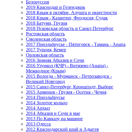
Белоруссия
2019 Краснодар и Геленджик
2018 Крым в октябре. Алушта и окрестности
2018 Крым - Казантип, Феодосия, Судак
2018 Батуми, Грузия
2018 Псковская область и Санкт-Петербург
Ростовская область
Смоленская область
2017 Приэльбрусье - Пятигорск - Тамань - Анапа
2017 Турция, Кемер
Орловская область
2016 Зимняя Абхазия и Сочи
2016 Узункол (КЧР) - Витязево (Анапа) -
Межводное (Крым)
2015 Вологда - Мурманск - Петрозаводск -
Великий Новгород
2015 Санкт-Петербург, Кронштадт, Выборг
2015 Армения - Грузия - Осетия - Чечня
2014 Приэльбрусье
2014 Золотое кольцо
2014 Архыз
2014 Абхазия и Сочи в мае
2013 По Кавказу на машине
2013 Одесса
2012 Краснодарский край и Адыгея