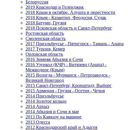
Белоруссия
2019 Краснодар и Геленджик
2018 Крым в октябре. Алушта и окрестности
2018 Крым - Казантип, Феодосия, Судак
2018 Батуми, Грузия
2018 Псковская область и Санкт-Петербург
Ростовская область
Смоленская область
2017 Приэльбрусье - Пятигорск - Тамань - Анапа
2017 Турция, Кемер
Орловская область
2016 Зимняя Абхазия и Сочи
2016 Узункол (КЧР) - Витязево (Анапа) -
Межводное (Крым)
2015 Вологда - Мурманск - Петрозаводск -
Великий Новгород
2015 Санкт-Петербург, Кронштадт, Выборг
2015 Армения - Грузия - Осетия - Чечня
2014 Приэльбрусье
2014 Золотое кольцо
2014 Архыз
2014 Абхазия и Сочи в мае
2013 По Кавказу на машине
2013 Одесса
2012 Краснодарский край и Адыгея