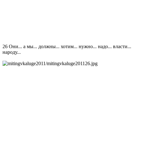
26 Они... а мы... должны... хотим... нужно... надо... власти...
народу...