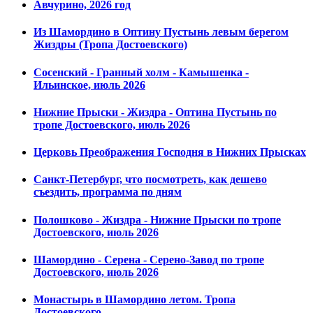
Авчурино, 2026 год
Из Шамордино в Оптину Пустынь левым берегом
Жиздры (Тропа Достоевского)
Сосенский - Гранный холм - Камышенка -
Ильинское, июль 2026
Нижние Прыски - Жиздра - Оптина Пустынь по
тропе Достоевского, июль 2026
Церковь Преображения Господня в Нижних Прысках
Санкт-Петербург, что посмотреть, как дешево
съездить, программа по дням
Полошково - Жиздра - Нижние Прыски по тропе
Достоевского, июль 2026
Шамордино - Серена - Серено-Завод по тропе
Достоевского, июль 2026
Монастырь в Шамордино летом. Тропа
Достоевского.