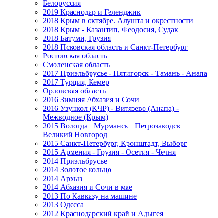
Белоруссия
2019 Краснодар и Геленджик
2018 Крым в октябре. Алушта и окрестности
2018 Крым - Казантип, Феодосия, Судак
2018 Батуми, Грузия
2018 Псковская область и Санкт-Петербург
Ростовская область
Смоленская область
2017 Приэльбрусье - Пятигорск - Тамань - Анапа
2017 Турция, Кемер
Орловская область
2016 Зимняя Абхазия и Сочи
2016 Узункол (КЧР) - Витязево (Анапа) -
Межводное (Крым)
2015 Вологда - Мурманск - Петрозаводск -
Великий Новгород
2015 Санкт-Петербург, Кронштадт, Выборг
2015 Армения - Грузия - Осетия - Чечня
2014 Приэльбрусье
2014 Золотое кольцо
2014 Архыз
2014 Абхазия и Сочи в мае
2013 По Кавказу на машине
2013 Одесса
2012 Краснодарский край и Адыгея