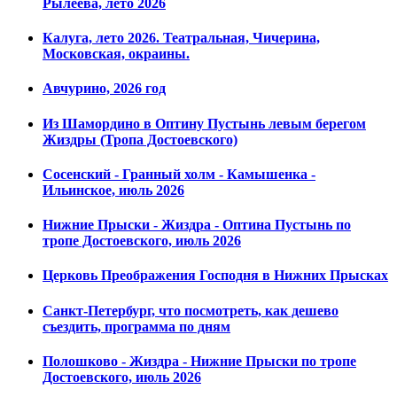
Рылеева, лето 2026
Калуга, лето 2026. Театральная, Чичерина,
Московская, окраины.
Авчурино, 2026 год
Из Шамордино в Оптину Пустынь левым берегом
Жиздры (Тропа Достоевского)
Сосенский - Гранный холм - Камышенка -
Ильинское, июль 2026
Нижние Прыски - Жиздра - Оптина Пустынь по
тропе Достоевского, июль 2026
Церковь Преображения Господня в Нижних Прысках
Санкт-Петербург, что посмотреть, как дешево
съездить, программа по дням
Полошково - Жиздра - Нижние Прыски по тропе
Достоевского, июль 2026