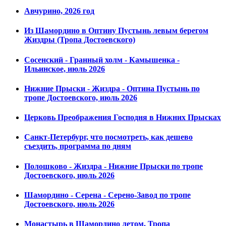
Авчурино, 2026 год
Из Шамордино в Оптину Пустынь левым берегом
Жиздры (Тропа Достоевского)
Сосенский - Гранный холм - Камышенка -
Ильинское, июль 2026
Нижние Прыски - Жиздра - Оптина Пустынь по
тропе Достоевского, июль 2026
Церковь Преображения Господня в Нижних Прысках
Санкт-Петербург, что посмотреть, как дешево
съездить, программа по дням
Полошково - Жиздра - Нижние Прыски по тропе
Достоевского, июль 2026
Шамордино - Серена - Серено-Завод по тропе
Достоевского, июль 2026
Монастырь в Шамордино летом. Тропа