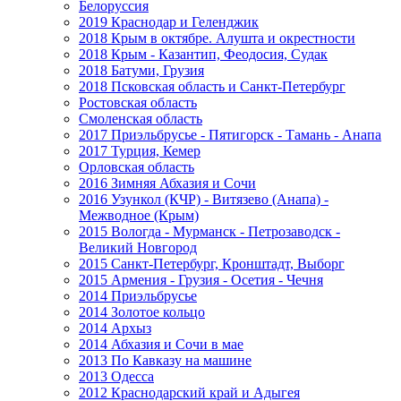
Белоруссия
2019 Краснодар и Геленджик
2018 Крым в октябре. Алушта и окрестности
2018 Крым - Казантип, Феодосия, Судак
2018 Батуми, Грузия
2018 Псковская область и Санкт-Петербург
Ростовская область
Смоленская область
2017 Приэльбрусье - Пятигорск - Тамань - Анапа
2017 Турция, Кемер
Орловская область
2016 Зимняя Абхазия и Сочи
2016 Узункол (КЧР) - Витязево (Анапа) -
Межводное (Крым)
2015 Вологда - Мурманск - Петрозаводск -
Великий Новгород
2015 Санкт-Петербург, Кронштадт, Выборг
2015 Армения - Грузия - Осетия - Чечня
2014 Приэльбрусье
2014 Золотое кольцо
2014 Архыз
2014 Абхазия и Сочи в мае
2013 По Кавказу на машине
2013 Одесса
2012 Краснодарский край и Адыгея