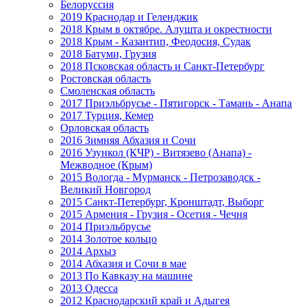
Белоруссия
2019 Краснодар и Геленджик
2018 Крым в октябре. Алушта и окрестности
2018 Крым - Казантип, Феодосия, Судак
2018 Батуми, Грузия
2018 Псковская область и Санкт-Петербург
Ростовская область
Смоленская область
2017 Приэльбрусье - Пятигорск - Тамань - Анапа
2017 Турция, Кемер
Орловская область
2016 Зимняя Абхазия и Сочи
2016 Узункол (КЧР) - Витязево (Анапа) -
Межводное (Крым)
2015 Вологда - Мурманск - Петрозаводск -
Великий Новгород
2015 Санкт-Петербург, Кронштадт, Выборг
2015 Армения - Грузия - Осетия - Чечня
2014 Приэльбрусье
2014 Золотое кольцо
2014 Архыз
2014 Абхазия и Сочи в мае
2013 По Кавказу на машине
2013 Одесса
2012 Краснодарский край и Адыгея