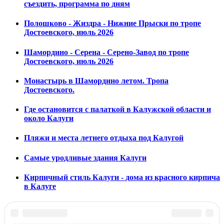
съездить, программа по дням
Полошково - Жиздра - Нижние Прыски по тропе
Достоевского, июль 2026
Шамордино - Серена - Серено-Завод по тропе
Достоевского, июль 2026
Монастырь в Шамордино летом. Тропа
Достоевского.
Где остановится с палаткой в Калужской области и
около Калуги
Пляжи и места летнего отдыха под Калугой
Самые уродливые здания Калуги
Кирпичный стиль Калуги - дома из красного кирпича
в Калуге