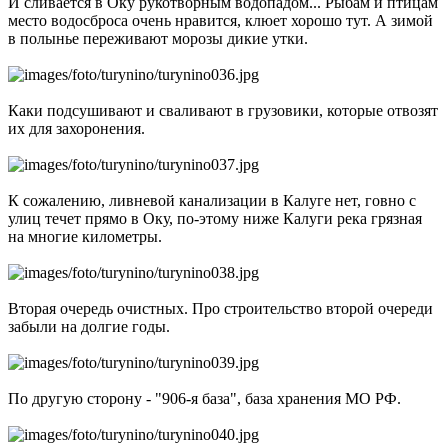
И сливается в Оку рукотворным водопадом... Рыбам и птицам
место водосброса очень нравится, клюет хорошо тут. А зимой
в полынье переживают морозы дикие утки.
Каки подсушивают и сваливают в грузовики, которые отвозят
их для захоронения.
К сожалению, ливневой канализации в Калуге нет, говно с
улиц течет прямо в Оку, по-этому ниже Калуги река грязная
на многие километры.
Вторая очередь очистных. Про строительство второй очереди
забыли на долгие годы.
По другую сторону - "906-я база", база хранения МО РФ.