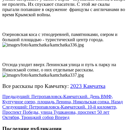
не пролезть. Их спускают спасатели. С этой же скалы
прыгали попавшие в окружение французы с англичанами во
время Крымской войны.
Озерновская коса с этнодеревней, памятниками, озером и
большой площадью - туристический центр города.
Отсюда уходит вверх Ленинская улица и путь к парку на
Николськой сопке, о них отдельные рассказы.
Все рассказы про Камчатку:
2023 Камчатка
Предыдущий: Петропавловск-Камчатский. День ВМФ,
Култучное озеро, площадь Ленина, Никольская сопка.
Назад
Следующий: Петропавловск-Камчатский. 10-й километр,
Проспект Победы, улица Тушканова, проспект 50 лет
Октября, Троицкий собор
Вперед
Последние публикации