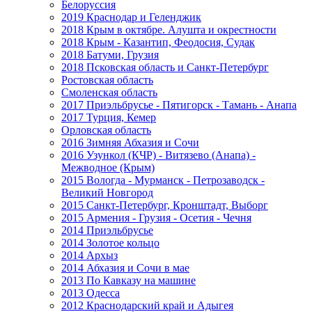
Белоруссия
2019 Краснодар и Геленджик
2018 Крым в октябре. Алушта и окрестности
2018 Крым - Казантип, Феодосия, Судак
2018 Батуми, Грузия
2018 Псковская область и Санкт-Петербург
Ростовская область
Смоленская область
2017 Приэльбрусье - Пятигорск - Тамань - Анапа
2017 Турция, Кемер
Орловская область
2016 Зимняя Абхазия и Сочи
2016 Узункол (КЧР) - Витязево (Анапа) -
Межводное (Крым)
2015 Вологда - Мурманск - Петрозаводск -
Великий Новгород
2015 Санкт-Петербург, Кронштадт, Выборг
2015 Армения - Грузия - Осетия - Чечня
2014 Приэльбрусье
2014 Золотое кольцо
2014 Архыз
2014 Абхазия и Сочи в мае
2013 По Кавказу на машине
2013 Одесса
2012 Краснодарский край и Адыгея