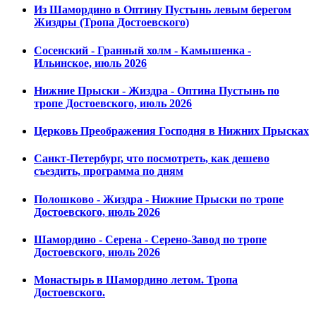
Из Шамордино в Оптину Пустынь левым берегом
Жиздры (Тропа Достоевского)
Сосенский - Гранный холм - Камышенка -
Ильинское, июль 2026
Нижние Прыски - Жиздра - Оптина Пустынь по
тропе Достоевского, июль 2026
Церковь Преображения Господня в Нижних Прысках
Санкт-Петербург, что посмотреть, как дешево
съездить, программа по дням
Полошково - Жиздра - Нижние Прыски по тропе
Достоевского, июль 2026
Шамордино - Серена - Серено-Завод по тропе
Достоевского, июль 2026
Монастырь в Шамордино летом. Тропа
Достоевского.