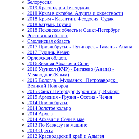
Белоруссия
2019 Краснодар и Геленджик
2018 Крым в октябре. Алушта и окрестности
2018 Крым - Казантип, Феодосия, Судак
2018 Батуми, Грузия
2018 Псковская область и Санкт-Петербург
Ростовская область
Смоленская область
2017 Приэльбрусье - Пятигорск - Тамань - Анапа
2017 Турция, Кемер
Орловская область
2016 Зимняя Абхазия и Сочи
2016 Узункол (КЧР) - Витязево (Анапа) -
Межводное (Крым)
2015 Вологда - Мурманск - Петрозаводск -
Великий Новгород
2015 Санкт-Петербург, Кронштадт, Выборг
2015 Армения - Грузия - Осетия - Чечня
2014 Приэльбрусье
2014 Золотое кольцо
2014 Архыз
2014 Абхазия и Сочи в мае
2013 По Кавказу на машине
2013 Одесса
2012 Краснодарский край и Адыгея