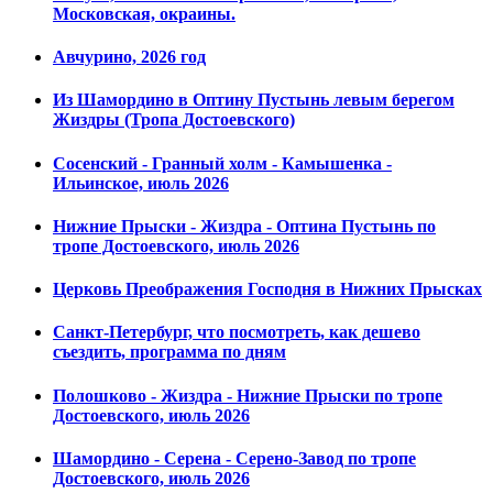
Московская, окраины.
Авчурино, 2026 год
Из Шамордино в Оптину Пустынь левым берегом
Жиздры (Тропа Достоевского)
Сосенский - Гранный холм - Камышенка -
Ильинское, июль 2026
Нижние Прыски - Жиздра - Оптина Пустынь по
тропе Достоевского, июль 2026
Церковь Преображения Господня в Нижних Прысках
Санкт-Петербург, что посмотреть, как дешево
съездить, программа по дням
Полошково - Жиздра - Нижние Прыски по тропе
Достоевского, июль 2026
Шамордино - Серена - Серено-Завод по тропе
Достоевского, июль 2026