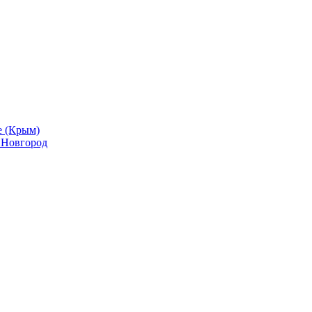
е (Крым)
й Новгород