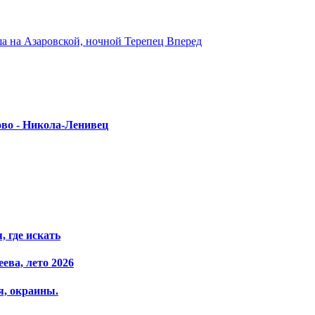
 на Азаровской, ночной Терепец
Вперед
ово - Никола-Ленивец
 где искать
ева, лето 2026
я, окраины.