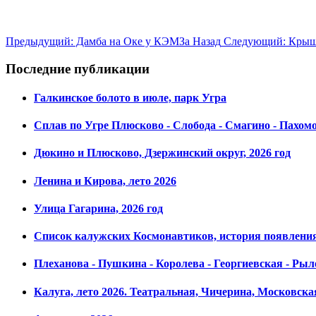
Предыдущий: Дамба на Оке у КЭМЗа
Назад
Следующий: Крыша
Последние публикации
Галкинское болото в июле, парк Угра
Сплав по Угре Плюсково - Слобода - Смагино - Пахом
Дюкино и Плюсково, Дзержинский округ, 2026 год
Ленина и Кирова, лето 2026
Улица Гагарина, 2026 год
Список калужских Космонавтиков, история появления,
Плеханова - Пушкина - Королева - Георгиевская - Рыле
Калуга, лето 2026. Театральная, Чичерина, Московска