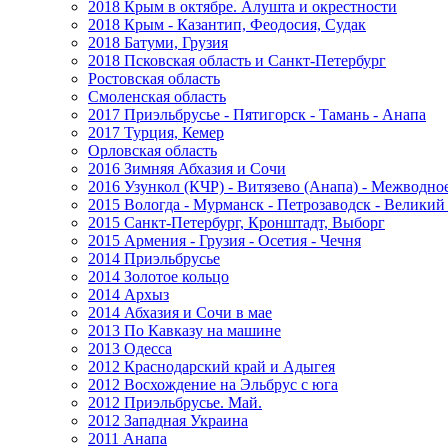
2018 Крым в октябре. Алушта и окрестности
2018 Крым - Казантип, Феодосия, Судак
2018 Батуми, Грузия
2018 Псковская область и Санкт-Петербург
Ростовская область
Смоленская область
2017 Приэльбрусье - Пятигорск - Тамань - Анапа
2017 Турция, Кемер
Орловская область
2016 Зимняя Абхазия и Сочи
2016 Узункол (КЧР) - Витязево (Анапа) - Межводно
2015 Вологда - Мурманск - Петрозаводск - Велики
2015 Санкт-Петербург, Кронштадт, Выборг
2015 Армения - Грузия - Осетия - Чечня
2014 Приэльбрусье
2014 Золотое кольцо
2014 Архыз
2014 Абхазия и Сочи в мае
2013 По Кавказу на машине
2013 Одесса
2012 Краснодарский край и Адыгея
2012 Восхождение на Эльбрус с юга
2012 Приэльбрусье. Май.
2012 Западная Украина
2011 Анапа