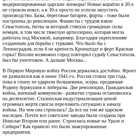
модернизированные царские линкоры! Новые корабли в 20-х
не строили вовсе, а в 30-х просто не успели запустить
производство. Базы, береговые батареи, форты - тоже были
построены до революции. Фашисты с трудом взяли
Севастополь, битва за который стянула громадные силы
немцев, в том числе тяжелую артиллерию, которая могла
работать под Москвой, например. Благодаря укреплениям
созданным для борьбы с турками. Что было бы с
Ленинградом, если б не крепость Кронштадт и форт Красная
горка? Вполне возможно город повторил судьбу Севастополя,
был бы уничтожен. А дальше Москва...
В Первую Мировую войну Россия держалась достойно. Фронт
не развалился как в июне 1941-го. Россия стояла три года,
пока в спину не ударили большевики, эсеры, предавшая
Родину буржуазия и либералы. Две революции, Гражданская
война, военный коммунизм - развитие страны остановилось
на десятилетие. Сталинская индустриализация ценой
огромных жертв смогла переломить ситуацию к началу
войны. На чем она строилась? Да все на том же царском
наследии. Почти все советские заводы были созданы при
Николае Втором или ранее. Строились новые на Урале и
Сибири? Как правило это были эвакуированные
предприятия.