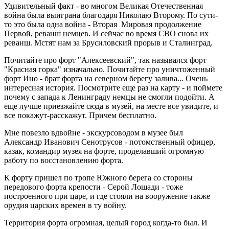
Удивительный факт - во многом Великая Отечественная
война была выиграна благодаря Николаю Второму. По сути-
то это была одна война - Вторая Мировая продолжение
Первой, реванш немцев. И сейчас во время СВО снова их
реванш. Мстят нам за Брусиловский прорыв и Сталинград.
Почитайте про форт "Алексеевский", так назывался форт
"Красная горка" изначально. Почитайте про уничтоженный
форт Ино - брат форта на северном берегу залива... Очень
интересная история. Посмотрите еще раз на карту - и поймете
почему с запада к Ленинграду немцы не смогли подойти. А
еще лучше приезжайте сюда в музей, на месте все увидите, и
все покажут-расскажут. Причем бесплатно.
Мне повезло вдвойне - экскурсоводом в музее был
Александр Иванович Сенотрусов - потомственный офицер,
казак, командир музея на форте, проделавший огромную
работу по восстановлению форта.
К форту пришел по тропе Южного берега со стороны
передового форта крепости - Серой Лошади - тоже
построенного при царе, и где стояли на вооружение также
орудия царских времен в ту войну.
Территория форта огромная, целый город когда-то был. И