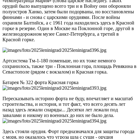
«Императрица Мария» (снова царское наследие). Таких
орудий было выпущено всего три и в Войну они обороняли
полуостров Ханко, затем были подорваны, но восстановлены
финнами - и снова с царскими орудиями. После войны
охраняли Балтийск, а с 1961 года находились здесь в Красной
горке в резерве. Один в Москве на Поклонной горе, другой в
железнодорожном музее Санкт-Петербурга, а третий в
Красной горке.
Артсистема Тм-1-180 поменьше, но их тоже немного
сохранилось, также три - Поклонная гора, площадь Ревякина в
Севастополе (рядом с вокзалом) и Красная горка.
Батарея № 322 форта Красная горка
Пересказывать историю форта не буду, впечатляет и масштаб
строительства, и история, и тот факт, что всего десять лет
назад здесь лежали снаряды... Десятки лет лежали под
завалами и никому из военных до них не было дела.
Здесь стояли орудия. Форт предназначался для защиты города
с моря, но оказалось что угроза шла с суши - орудия